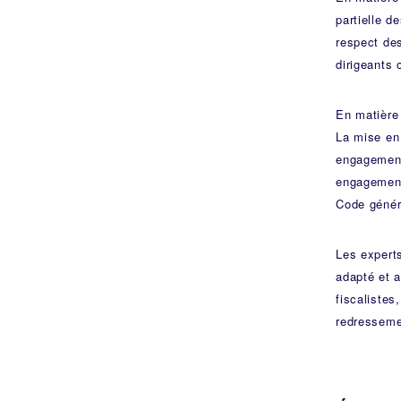
partielle d
respect des
dirigeants 
En matière 
La mise en 
engagements
engagements
Code généra
Les expert
adapté et 
fiscalistes
redresseme