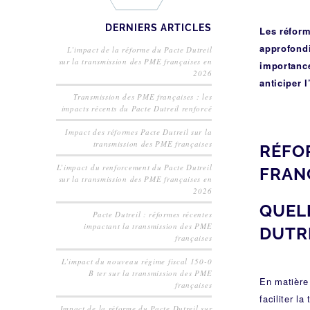
DERNIERS ARTICLES
Les réform
approfondi
L’impact de la réforme du Pacte Dutreil
sur la transmission des PME françaises en
importance
2026
anticiper 
Transmission des PME françaises : les
impacts récents du Pacte Dutreil renforcé
Impact des réformes Pacte Dutreil sur la
transmission des PME françaises
RÉFO
L’impact du renforcement du Pacte Dutreil
FRAN
sur la transmission des PME françaises en
2026
QUEL
Pacte Dutreil : réformes récentes
impactant la transmission des PME
DUTR
françaises
L’impact du nouveau régime fiscal 150-0
B ter sur la transmission des PME
En matière 
françaises
faciliter l
Impact de la réforme du Pacte Dutreil sur