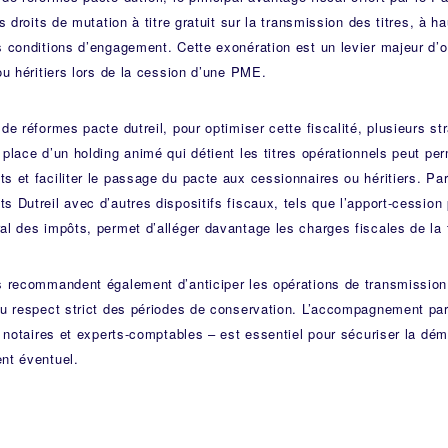
es droits de mutation à titre gratuit sur la transmission des titres, à
 conditions d’engagement. Cette exonération est un levier majeur d’op
ou héritiers lors de la cession d’une PME.
de réformes pacte dutreil, pour optimiser cette fiscalité, plusieurs s
place d’un holding animé qui détient les titres opérationnels peut per
 et faciliter le passage du pacte aux cessionnaires ou héritiers. Par
 Dutreil avec d’autres dispositifs fiscaux, tels que l’apport-cession p
l des impôts, permet d’alléger davantage les charges fiscales de la 
s recommandent également d’anticiper les opérations de transmission 
au respect strict des périodes de conservation. L’accompagnement par
, notaires et experts-comptables – est essentiel pour sécuriser la déma
nt éventuel.