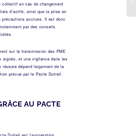
t collectif en cas de changement
els d’actifs, ainsi que la prise en
s précautions accrues. Il est donc
 notamment par des conseils
ciétés.
irect sur la transmission des PME
s signés, et une vigilance dans les
n réussie dépend largement de la
tion prévue par le Pacte Dutreil.
 GRÂCE AU PACTE
cte Dutreil est l’exonération