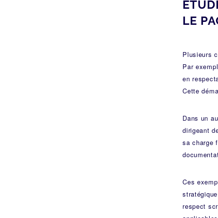
ÉTUDE
LE PA
Plusieurs c
Par exemple
en respect
Cette démar
Dans un aut
dirigeant d
sa charge f
documentat
Ces exemple
stratégiqu
respect sc