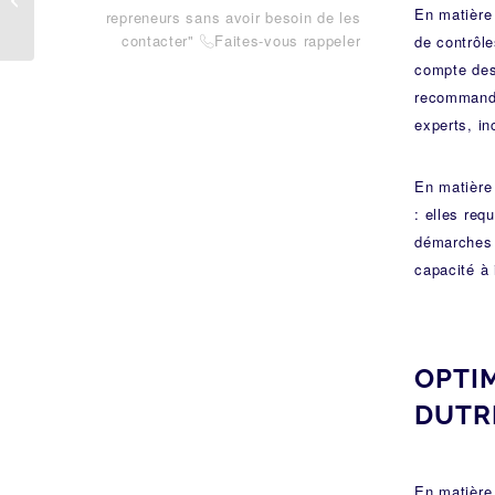
ter sur la
En matière 
repreneurs sans avoir besoin de les
transmission des...
contacter"
Faites-vous rappeler
de contrôle
拉
compte des 
recommandé
experts, in
En matière 
: elles req
démarches 
capacité à 
OPTIM
DUTR
En matière 