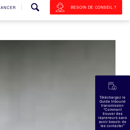
BESOIN DE CONSEIL ?
NANCER
蠟
Téléchargez le
Guide Inbound
transmission
"Comment
trouver des
repreneurs sans
avoir besoin de
les contacter"