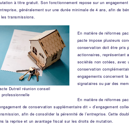
utation à titre gratuit. Son fonctionnement repose sur un engagement 
’entreprise, généralement sur une durée minimale de 4 ans, afin de béné
 les transmissions.
En matière de réformes pacte
pacte impose plusieurs cond
conservation doit être pris
actionnaires, représentant 
sociétés non cotées, avec 
conservation complémentair
engagements concernent la d
signataires ou par des memb
cte Dutreil réunion conseil
 professionnelle
En matière de réformes pacte 
 engagement de conservation supplémentaire dit « d’engagement collec
ansmission, afin de consolider la pérennité de l’entreprise. Cette doub
ans la reprise et un avantage fiscal sur les droits de mutation.