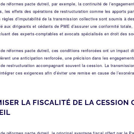
de réformes pacte dutreil, par exemple, la continuité de l’engagemen
s, les effets des opérations de restructuration comme les apports parti
règles d’imputabilité de la transmission collective sont soumis à de
 aux dirigeants et cédants de PME d’assurer une conformité totale,
cluant des experts-comptables et avocats spécialisés en droit des so
de réformes pacte dutreil, ces conditions renforcées ont un impact d
uièrent une anticipation renforcée, une précision dans les engagement
de restructuration accompagnant souvent la cession. La transmissio
intégrer ces exigences afin d’éviter une remise en cause de l’exonéra
ISER LA FISCALITÉ DE LA CESSION
EIL
de réformes pacte dutreil, le principal avantage fiscal offert par le Pa