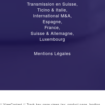
Transmission en Suisse
,
Ticino & Italie
,
International M&A
,
Espagne
,
France
,
Suisse & Allemagne
,
Luxembourg
Mentions Légales
// ViewContent // Track key page views (ex: product page, landing