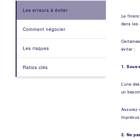
Les erreurs à éviter
Le financ
dans les 
Comment négocier
Certaines
Les risques
éviter :
1. Sous-
Ratios clés
L’une des
un besoi
Assurez-v
imprévus
2. Ne pa