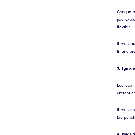
Chaque op
pas explo
flexible.
Il est cr
financièr
3. Ignor
Les subti
entrepri
Il est es
les pénal
4. Néglig