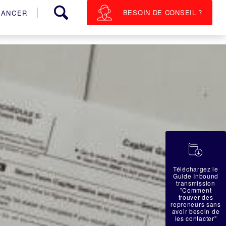
BESOIN DE CONSEIL ?
NANCER
蠟
Téléchargez le
Guide Inbound
transmission
"Comment
trouver des
repreneurs sans
avoir besoin de
les contacter"