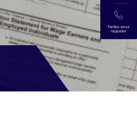
拉
Faites-vous
rappeler