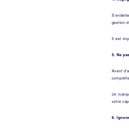
S’endette
gestion d
Il est im
5. Ne pa
Avant d’a
compréhen
Un manque
votre cap
6. Ignor