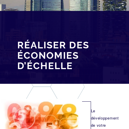
[av_breadcrumbs]
RÉALISER DES
ÉCONOMIES
D’ÉCHELLE
Le
développement
de votre