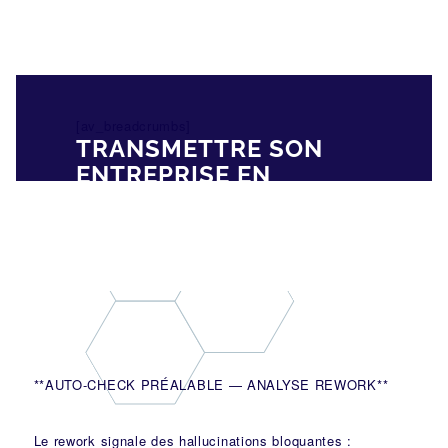
[av_breadcrumbs]
TRANSMETTRE SON
ENTREPRISE EN
FRANCE : UNE
DÉCISION
STRATÉGIQUE À HAUTE
VALEUR
**AUTO-CHECK PRÉALABLE — ANALYSE REWORK**
Le rework signale des hallucinations bloquantes :