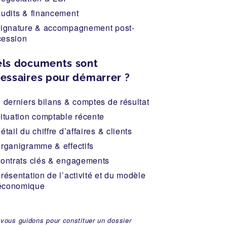
audits & financement
signature & accompagnement post-
cession
ls documents sont
essaires pour démarrer ?
3 derniers bilans & comptes de résultat
situation comptable récente
étail du chiffre d’affaires & clients
organigramme & effectifs
contrats clés & engagements
résentation de l’activité et du modèle
économique
vous guidons pour constituer un dossier