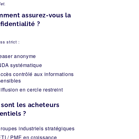
et.
ment assurez-vous la
fidentialité ?
ss strict :
teaser anonyme
NDA systématique
accès contrôlé aux informations
sensibles
iffusion en cercle restreint
 sont les acheteurs
entiels ?
groupes industriels stratégiques
ETI / PME en croissance