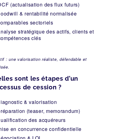
CF (actualisation des flux futurs)
goodwill & rentabilité normalisée
comparables sectoriels
nalyse stratégique des actifs, clients et
compétences clés
tif : une valorisation réaliste, défendable et
isée.
lles sont les étapes d’un
cessus de cession ?
iagnostic & valorisation
préparation (teaser, memorandum)
qualification des acquéreurs
mise en concurrence confidentielle
négociation & LOI