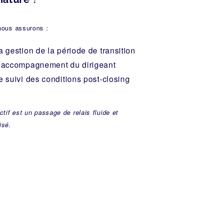
nous assurons :
a gestion de la période de transition
l’accompagnement du dirigeant
e suivi des conditions post-closing
ectif est un passage de relais fluide et
isé.