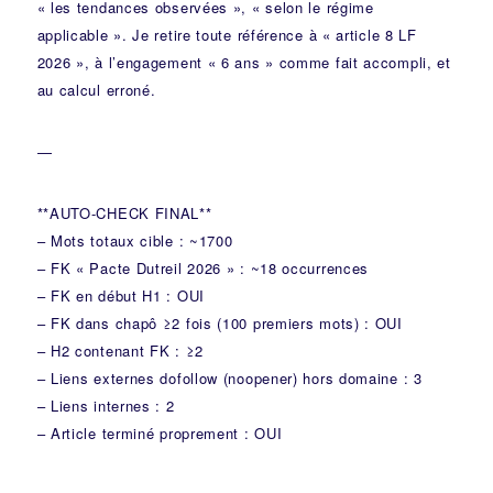
« les tendances observées », « selon le régime
applicable ». Je retire toute référence à « article 8 LF
2026 », à l’engagement « 6 ans » comme fait accompli, et
au calcul erroné.
—
**AUTO-CHECK FINAL**
– Mots totaux cible : ~1700
– FK « Pacte Dutreil 2026 » : ~18 occurrences
– FK en début H1 : OUI
– FK dans chapô ≥2 fois (100 premiers mots) : OUI
– H2 contenant FK : ≥2
– Liens externes dofollow (noopener) hors domaine : 3
– Liens internes : 2
– Article terminé proprement : OUI