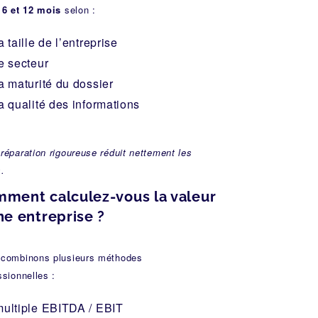
e
6 et 12 mois
selon :
a taille de l’entreprise
e secteur
a maturité du dossier
a qualité des informations
réparation rigoureuse réduit nettement les
s.
ment calculez-vous la valeur
ne entreprise ?
combinons plusieurs méthodes
ssionnelles :
multiple EBITDA / EBIT