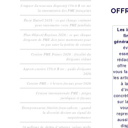
L’impact du nouveau dispositif 150-0 B ter sur
OFFR
la transmission des PME françaises
Pacte Dutreil 2026 : ce qui change vraiment
pour transmettre votre PME familiale
Les 
Plan Objectif Reprises 2026 : ce que chaque
fi
dirigeant de PME doit faire maintenant pour
généra
ne pas rater la fenêtre de cession
é
esse
Cession PME France 2026 : fiscalité du
rédac
dirigeant cédant
offre
Apport-cession 150-0 B ter : guide dirigeant
vous fa
2026
les art
à l
Cession PME : 3 leviers fiscaux pour 2026
d’i
Cession internationale PME : pièges
concrèt
juridiques et fiscaux
sur l
vou
Entrepreneuriat féminin francophone : quand
la diversité devient un signal de
repre
surperformance
aussi
dis
10 millions de chiffre d’affaires. valeur réelle