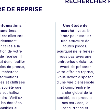
RECHERCHER 
E DE REPRISE
informations
Une étude de
nancières
marché
: vous le
les
: elles sont
feriez pour monter
videmment
une structure de
ntielles à la
toutes pièces,
tion de votre
pourquoi ne le feriez-
 de reprise. Il
vous pas avec une
ut donc fouiller
entreprise existante.
icles de presse,
Avant de préparer
a recherche
votre offre de reprise,
nformations
vous devez disposer
es et chiffrées
d’une vue d’ensemble
a société que
et comprendre le
s souhaitez
marché global de la
ndre. Vérifiez
société, ses produits,
 les données
ses services, la
ponibles au
concurrence et