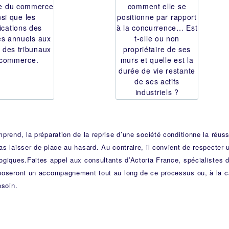
re du commerce
comment elle se
nsi que les
positionne par rapport
ications des
à la concurrence… Est
s annuels aux
t-elle ou non
s des tribunaux
propriétaire de ses
 commerce.
murs et quelle est la
durée de vie restante
de ses actifs
industriels ?
prend, la préparation de la reprise d’une société conditionne la réuss
s laisser de place au hasard. Au contraire, il convient de respecter
ogiques
.Faites appel aux consultants d’Actoria France, spécialistes d
poseront un accompagnement tout au long de ce processus ou, à la 
esoin.