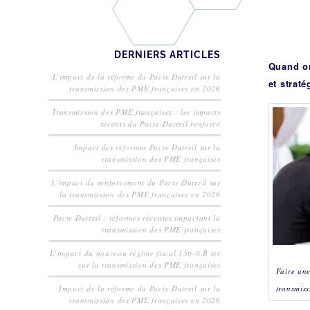
DERNIERS ARTICLES
Quand on
L’impact de la réforme du Pacte Dutreil sur la
et straté
transmission des PME françaises en 2026
Transmission des PME françaises : les impacts
récents du Pacte Dutreil renforcé
Impact des réformes Pacte Dutreil sur la
transmission des PME françaises
L’impact du renforcement du Pacte Dutreil sur
la transmission des PME françaises en 2026
Pacte Dutreil : réformes récentes impactant la
transmission des PME françaises
L’impact du nouveau régime fiscal 150-0 B ter
sur la transmission des PME françaises
Faire une
transmiss
Impact de la réforme du Pacte Dutreil sur la
transmission des PME françaises en 2026