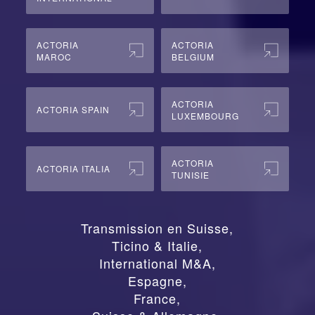
ACTORIA
ACTORIA
MAROC
BELGIUM
ACTORIA
ACTORIA SPAIN
LUXEMBOURG
ACTORIA
ACTORIA ITALIA
TUNISIE
Transmission en Suisse
,
Ticino & Italie
,
International M&A
,
Espagne
,
France
,