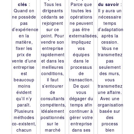
clés
:
Tous les
Parce que
du savoir
:
Quand on
dirigeants
toutes les
Il y aura un
ne possède
cédants se
opérations
nécessaire
pas
rejoignent
ne peuvent
temps
d’expérience
sur ce
pas être
d’adaptation
en la
point. Pour
externalisées,
après la
matière,
vendre son
impliquez
cession.
fixer les
entreprise
vos
Vous ne
prix de
rapidement
équipes
transmettez
vente d’une
et dans les
dans le
pas
entreprise
meilleures
processus
seulement
est
conditions,
de
des murs,
beaucoup
il faut
transaction.
vous
moins
s’entourer
De quoi
transmettez
évident
de
vous
une affaire.
qu’il n’y
consultants
dégager du
Avec une
paraît.
compétents,
temps afin
organisation
Plusieurs
idéalement
continuer à
basée sur
méthodes
positionnés
gérer votre
des
co-existent,
sur le
entreprise
process
chacun
marché
dans ses
bien