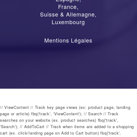
France
,
Suisse & Allemagne
,
Luxembourg
Mentions Légales
// ViewContent // Track key page views (ex: product page, landing
page or article) fbq('track', 'ViewContent'); // Search // Track
searches on your website (ex. product searches) fbq('track',
'Search'); // AddToCart // Track when items are added to a shopping
cart (ex. click/landing page on Add to Cart button) fbq('track',