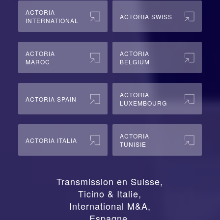
ACTORIA
ACTORIA SWISS
INTERNATIONAL
ACTORIA
ACTORIA
MAROC
BELGIUM
ACTORIA
ACTORIA SPAIN
LUXEMBOURG
ACTORIA
ACTORIA ITALIA
TUNISIE
Transmission en Suisse
,
Ticino & Italie
,
International M&A
,
Espagne
,