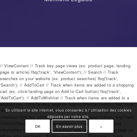
// ViewContent // Track key page views (ex: product page, landing
page or article) fbq('track', 'ViewContent'); // Search // Track
searches on your website (ex. product searches) fbq('track',
'Search'); // AddToCart // Track when items are added to a shopping
cart (ex. click/landing page on Add to Cart button) fbq('track',
'AddToCart'); // AddToWishlist // Track when items are added to a
wishlist (ex. click/landing page on Add to Wishlist button) fbq('track',
En utilisant le site internet, vous consentez à l’utilisation des cookies
'AddToWishlist'); // InitiateCheckout // Track when people enter the
déposés par notre site.
checkout flow (ex. click/landing page on checkout button) fbq('track',
'InitiateCheckout'); // AddPaymentInfo // Track when payment
OK
En savoir plus
×
information is added in the checkout flow (ex. click/landing page on
billing info) fbq('track', 'AddPaymentInfo'); // Purchase // Track