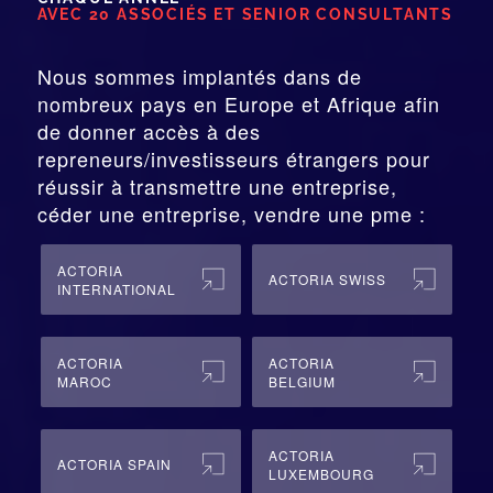
AVEC 20 ASSOCIÉS ET SENIOR CONSULTANTS
Nous sommes implantés dans de
nombreux pays en Europe et Afrique afin
de donner accès à des
repreneurs/investisseurs étrangers pour
réussir à transmettre une entreprise,
céder une entreprise, vendre une pme :
ACTORIA
ACTORIA SWISS
INTERNATIONAL
ACTORIA
ACTORIA
MAROC
BELGIUM
ACTORIA
ACTORIA SPAIN
LUXEMBOURG