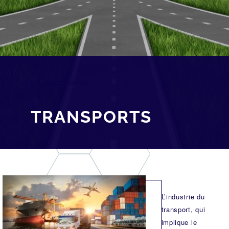
[av_breadcrumbs]
TRANSPORTS
L’industrie du
transport, qui
implique le