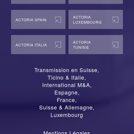
ACTORIA
ACTORIA SPAIN
LUXEMBOURG
ACTORIA
ACTORIA ITALIA
TUNISIE
Transmission en Suisse
,
Ticino & Italie
,
International M&A
,
Espagne
,
France
,
Suisse & Allemagne
,
Luxembourg
Mentions Légales