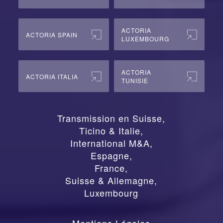
ACTORIA
ACTORIA SPAIN
LUXEMBOURG
ACTORIA
ACTORIA ITALIA
TUNISIE
Transmission en Suisse
,
Ticino & Italie
,
International M&A
,
Espagne
,
France
,
Suisse & Allemagne
,
Luxembourg
Mentions Légales