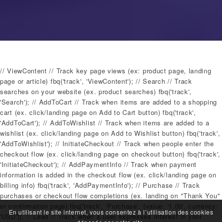
// ViewContent // Track key page views (ex: product page, landing
page or article) fbq('track', 'ViewContent'); // Search // Track
searches on your website (ex. product searches) fbq('track',
'Search'); // AddToCart // Track when items are added to a shopping
cart (ex. click/landing page on Add to Cart button) fbq('track',
'AddToCart'); // AddToWishlist // Track when items are added to a
wishlist (ex. click/landing page on Add to Wishlist button) fbq('track',
'AddToWishlist'); // InitiateCheckout // Track when people enter the
checkout flow (ex. click/landing page on checkout button) fbq('track',
'InitiateCheckout'); // AddPaymentInfo // Track when payment
information is added in the checkout flow (ex. click/landing page on
billing info) fbq('track', 'AddPaymentInfo'); // Purchase // Track
purchases or checkout flow completions (ex. landing on "Thank You"
or confirmation page) fbq('track', 'Purchase', {value: '1.00', currency:
En utilisant le site internet, vous consentez à l’utilisation des cookies
'USD'}); // Lead // Track when a user expresses interest in your