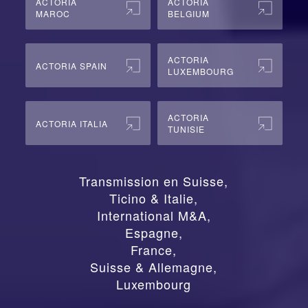
ACTORIA
ACTORIA
MAROC
BELGIUM
ACTORIA
ACTORIA SPAIN
LUXEMBOURG
ACTORIA
ACTORIA ITALIA
TUNISIE
Transmission en Suisse
,
Ticino & Italie
,
International M&A
,
Espagne
,
France
,
Suisse & Allemagne
,
Luxembourg