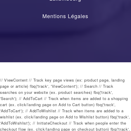
Mentions Légales
// ViewContent // Track key page views (ex: product page, landing
page or article) fbq('track', 'ViewContent'); // Search // Track
searches on your website (ex. product searches) fbq('track',
'Search'); // AddToCart // Track when items are added to a shopping
cart (ex. click/landing page on Add to Cart button) fbq('track',
'AddToCart'); // AddToWishlist // Track when items are added to a
wishlist (ex. click/landing page on Add to Wishlist button) fbq('track',
'AddToWishlist'); // InitiateCheckout // Track when people enter the
checkout flow (ex. click/landing page on checkout button) fbq('track',