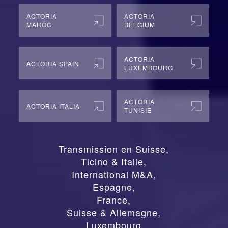
ACTORIA
ACTORIA
MAROC
BELGIUM
ACTORIA
ACTORIA SPAIN
LUXEMBOURG
ACTORIA
ACTORIA ITALIA
TUNISIE
Transmission en Suisse
,
Ticino & Italie
,
International M&A
,
Espagne
,
France
,
Suisse & Allemagne
,
Luxembourg